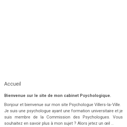
Contact ! psychologue villerslaville
psychologue villerslaville
psychologue villerslaville
tout d’abord,
ainsi, notamment
Et, de même que, sans compter que, ainsi
que, ensuite, voire, d’ailleurs, encore, de plus, quant à, non
seulement, mais encore, de surcroît, en outre
Accueil
Bienvenue sur le site de mon cabinet Psychologique.
Bonjour et bienvenue sur mon site Psychologue Villers-la-Ville.
Je suis une psychologue ayant une formation universitaire et je
suis membre de la Commission des Psychologues. Vous
souhaitez en savoir plus à mon sujet ? Alors jetez un œil …